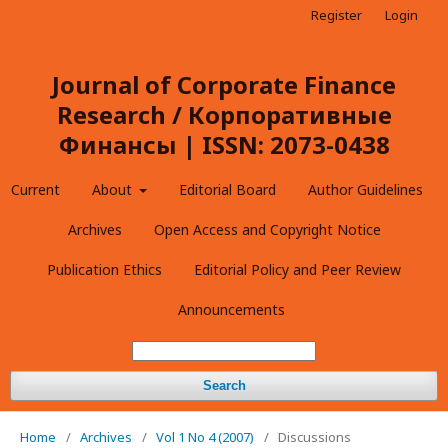
Register
Login
Journal of Corporate Finance
Research / Корпоративные
Финансы | ISSN: 2073-0438
Current
About
Editorial Board
Author Guidelines
Archives
Open Access and Copyright Notice
Publication Ethics
Editorial Policy and Peer Review
Announcements
Search
Home
/
Archives
/
Vol 1 No 4 (2007)
/
Discussions