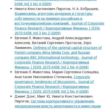
0438: Vol 3 No 4 (2009)
Никита Константинович Пирогов, Н. А. Бобрышев,
Взаимосвязь агентских издержек и структуры
собственности на примере российских и
восточноевропейских компаний
,
Journal of Corporate
Finance Research / Корпоративные Финансы | ISSN:
2073-0438: Vol 3 No 2 (2009)
Евгения Л. Животова, Андрей Александрович
Алексеев, Виталий Сергеевич Протасов, Ееро
Ламминен,
Defining of the optimal capital structure of
Finnish company Alma Media Corp. and Russian
company RBC Informational technology
,
Journal of
Corporate Finance Research / Корпоративные
Финансы | ISSN: 2073-0438: Vol 2 No 4 (2008)
Евгения Л. Животова, Мария Сергеевна Солнцева,
Анастасия Николаевна Степанова,
Corporate
governance: tendencies of discussions
,
Journal of
Corporate Finance Research / Корпоративные
Финансы | ISSN: 2073-0438: Vol 2 No 4 (2008)
Джинг Донг, Минг Ю, Никита Константинович
Пирогов,
Система корпоративного управления,
дискреционная власть менеджмента и инвестиции