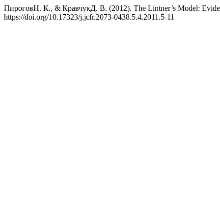
ПироговН. К., & КравчукД. В. (2012). The Lintner’s Model: Evid
https://doi.org/10.17323/j.jcfr.2073-0438.5.4.2011.5-11