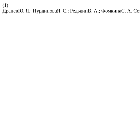
(1)
ДраневЮ. Я.; НурдиноваЯ. С.; РедькинВ. А.; ФомкинаС. А. Cost 